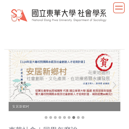
跳
到
主
要
內
容
區
線
安居新鄉村