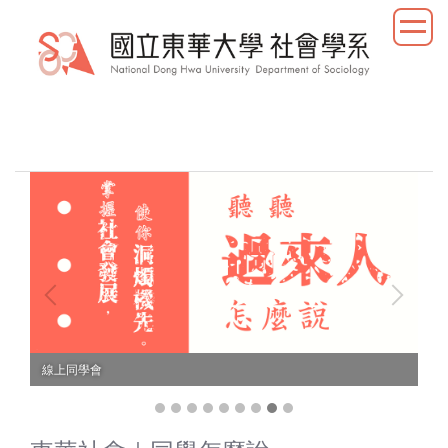
跳
到
主
要
內
容
區
線上同學會
歷